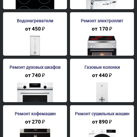
Водонагреватели
Ремонт электроплит
от
450
₽
от
170
₽
Ремонт духовых шкафов
Газовые колонки
от
740
₽
от
440
₽
Ремонт кофемашин
Ремонт сушильных машин
от
270
₽
от
890
₽